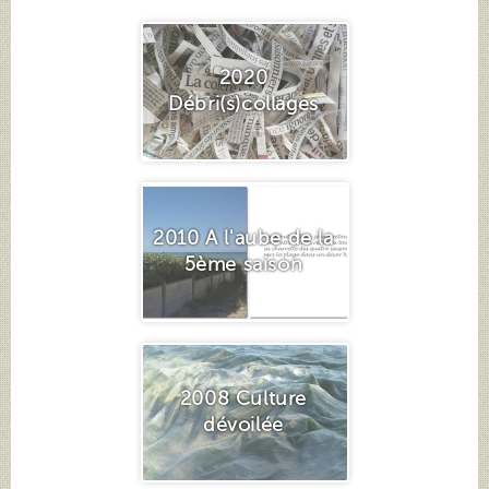
2020
Débri(s)collages
2010 A l'aube de la
5ème saison
2008 Culture
dévoilée