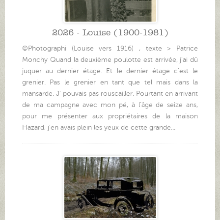
2026 - Louise (1900-1981)
©Photographi (Louise vers 1916) , texte > Patrice
Monchy Quand la deuxième poulotte est arrivée, j’ai dû
juquer au dernier étage. Et le dernier étage c’est le
grenier. Pas le grenier en tant que tel mais dans la
mansarde. J’ pouvais pas rouscailler. Pourtant en arrivant
de ma campagne avec mon pé, à l’âge de seize ans,
pour me présenter aux propriétaires de la maison
Hazard, j’en avais plein les yeux de cette grande...